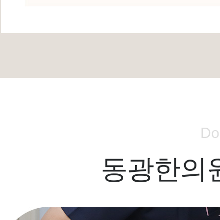
Do
동광한의