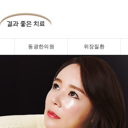
동광한의원
위장질환